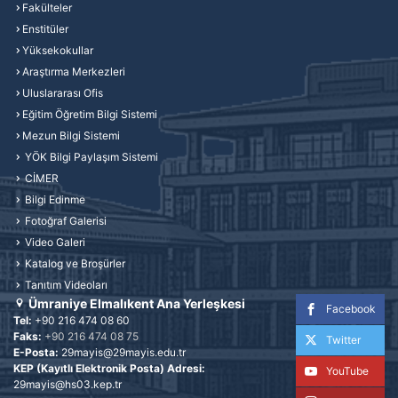
Fakülteler
Enstitüler
Yüksekokullar
Araştırma Merkezleri
Uluslararası Ofis
Eğitim Öğretim Bilgi Sistemi
Mezun Bilgi Sistemi
YÖK Bilgi Paylaşım Sistemi
CİMER
Bilgi Edinme
Fotoğraf Galerisi
Video Galeri
Katalog ve Broşürler
Tanıtım Videoları
Ümraniye Elmalıkent Ana Yerleşkesi
Facebook
Tel:
+90 216 474 08 60
Faks:
+90 216 474 08 75
Twitter
E-Posta:
29mayis@29mayis.edu.tr
KEP (Kayıtlı Elektronik Posta) Adresi:
YouTube
29mayis@hs03.kep.tr