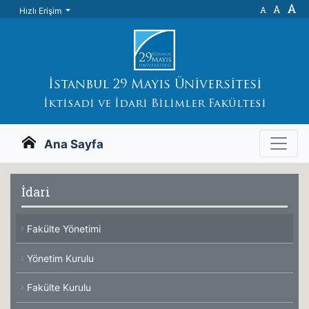
A
A
A
Hızlı Erişim
İstanbul 29 Mayıs Üniversitesi
İktisadi ve İdari Bilimler Fakültesi
Ana Sayfa
İdari
Fakülte Yönetimi
Yönetim Kurulu
Fakülte Kurulu